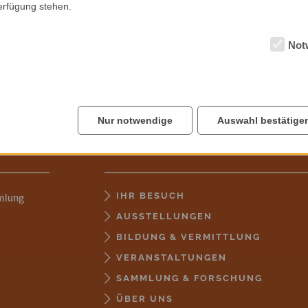
Verfügung stehen.
Not
Nur notwendige
Auswahl bestätige
Entdecken
IHR BESUCH
mlung
AUSSTELLUNGEN
BILDUNG & VERMITTLUNG
VERANSTALTUNGEN
SAMMLUNG & FORSCHUNG
ÜBER UNS