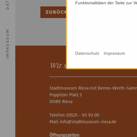
Funktionalitäten der Seite zur 
ZURÜCK ZUR ÜBERSICHT
IMPRESSUM
Datenschutz
Impressum
Wir sind für Sie da
Stadtmuseum Riesa mit Benno-Werth-Sam
Poppitzer Platz 3
01589 Riesa
Telefon: 03525 - 65 93 00
Mail:
info
@
stadtmuseum-riesa.de
Öffnungszeiten