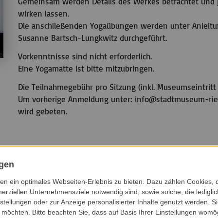
Gemeinsam werden Details des Werkes betrachtet und 
wirken lassen.
Die anschließenden Yogaübungen werden unter Anleitung
Susanne Bartsch-Lungkwitz durchgeführt.
Vorkenntnisse sind nicht erforderlich.
Eine Yogamatte ist bitte mitzubringen.
Die Teilnahmegebühr pro Sitzung (inkl. Museumseintritt 
Um vorherige Anmeldung unter: info
@
stadtmuseum-ries
wird gebeten.
Veranstaltungsort
ngen
Stadtmuseum Riesa
Poppitzer Platz 3
n ein optimales Webseiten-Erlebnis zu bieten. Dazu zählen Cookies, di
erziellen Unternehmensziele notwendig sind, sowie solche, die ledigl
01589 Riesa
nstellungen oder zur Anzeige personalisierter Inhalte genutzt werden. S
möchten. Bitte beachten Sie, dass auf Basis Ihrer Einstellungen womög