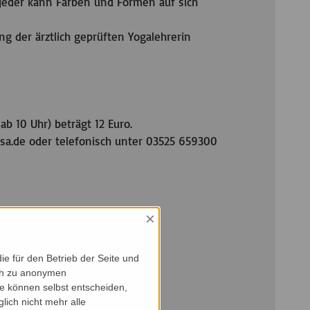
jeder kann Farben und Formen auf sich
 der ärztlich geprüften Yogalehrerin
ab 10 Uhr) beträgt 12 Euro.
a.de oder telefonisch unter 03525 659300
Veranstaltungsart
×
Sonderveranstaltung
e für den Betrieb der Seite und
ich zu anonymen
ie können selbst entscheiden,
lich nicht mehr alle