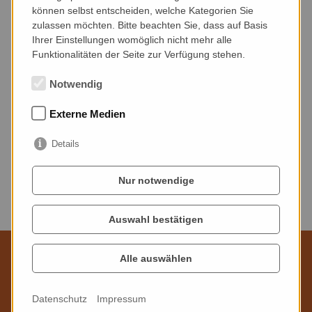
Veranstaltungsort
können selbst entscheiden, welche Kategorien Sie
zulassen möchten. Bitte beachten Sie, dass auf Basis
Stadtmuseum Riesa
Ihrer Einstellungen womöglich nicht mehr alle
Poppitzer Platz 3
Funktionalitäten der Seite zur Verfügung stehen.
01589 Riesa
Notwendig
Veranstaltungsart
Externe Medien
Kindertreff
Details
Nur notwendige
ZURÜCK ZUR ÜBERSICHT
Auswahl bestätigen
Alle auswählen
Wir sind für Sie da
Datenschutz
Impressum