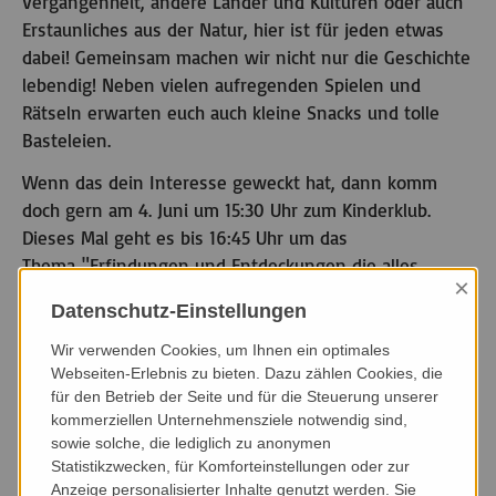
Vergangenheit, andere Länder und Kulturen oder auch
Erstaunliches aus der Natur, hier ist für jeden etwas
dabei! Gemeinsam machen wir nicht nur die Geschichte
lebendig! Neben vielen aufregenden Spielen und
Rätseln erwarten euch auch kleine Snacks und tolle
Basteleien.
Wenn das dein Interesse geweckt hat, dann komm
doch gern am 4. Juni um 15:30 Uhr zum Kinderklub.
Dieses Mal geht es bis 16:45 Uhr um das
Thema "Erfindungen und Entdeckungen die alles
×
verändert haben".
Datenschutz-Einstellungen
Wir verwenden Cookies, um Ihnen ein optimales
Webseiten-Erlebnis zu bieten. Dazu zählen Cookies, die
Datum & Uhrzeit
für den Betrieb der Seite und für die Steuerung unserer
kommerziellen Unternehmensziele notwendig sind,
04.06.2026
sowie solche, die lediglich zu anonymen
15:30 - 16:45 Uhr
Statistikzwecken, für Komforteinstellungen oder zur
Anzeige personalisierter Inhalte genutzt werden. Sie