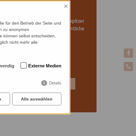
×
MIT DEM AUTO
Direkt hinter dem Haus am Poppitzer
e für den Betrieb der Seite und
Platz befinden sich öffentliche
ich zu anonymen
Parkmöglichkeiten.
ie können selbst entscheiden,
lich nicht mehr alle
wendig
Externe Medien
Details
ZUM ROUTENPLANER
n
Alle auswählen