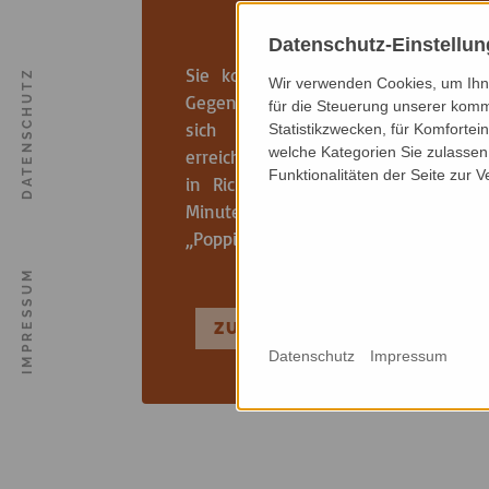
MIT DEM ZUG
Datenschutz-Einstellu
Sie kommen am Bahnhof Riesa an
DATENSCHUTZ
Wir verwenden Cookies, um Ihne
Gegenüber vom Bahnhof befinde
für die Steuerung unserer komm
sich der Busbahnhof. Von hie
Statistikzwecken, für Komfortei
welche Kategorien Sie zulassen 
erreichen Sie mit der Stadtbuslinie A
Funktionalitäten der Seite zur 
in Richtung Riesa-Mergendorf in 1
Minuten Fahrt die Haltstell
„Poppitzer Platz“.
IMPRESSUM
ZUR FAHRPLANAUSKUNFT
Datenschutz
Impressum