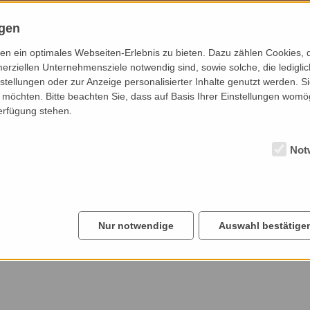
ZU FUSS
ngen
.
Starten Sie am Bahnhof Riesa,
n ein optimales Webseiten-Erlebnis zu bieten. Dazu zählen Cookies, di
t
benötigen Sie für den Weg über Karl-
erziellen Unternehmensziele notwendig sind, sowie solche, die ledigl
r
Marx-Ring, Bahnhofstraße, Alexander-
nstellungen oder zur Anzeige personalisierter Inhalte genutzt werden. S
möchten. Bitte beachten Sie, dass auf Basis Ihrer Einstellungen womög
2
Puschkin-Platz, Hauptstraße,
Verfügung stehen.
0
Großenhainer Straße, Dr.-Külz-Straße
e
und Poppitzer Straße etwa 35
Minuten.
Not
ZUM ROUTENPLANER
Nur notwendige
Auswahl bestätige