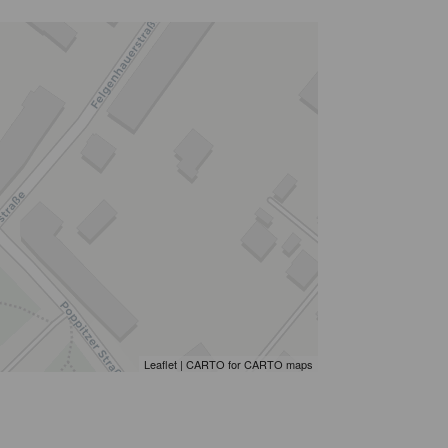
Leaflet
|
CARTO
for CARTO maps