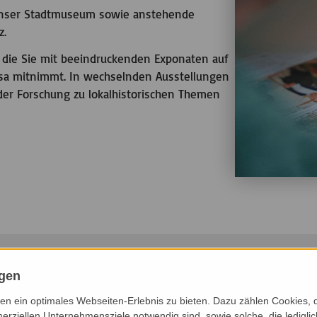
 unser Stadtmuseum sowie anstehende
z.
 die Sie mit beeindruckenden Exponaten auf
iesa mitnimmt. In wechselnden Ausstellungen
der Forschung zu lokalhistorischen Themen
ngen
n ein optimales Webseiten-Erlebnis zu bieten. Dazu zählen Cookies, di
CHSTE 3 MONATE
NÄCHSTE 6 MONATE
DIESES JAHR
erziellen Unternehmensziele notwendig sind, sowie solche, die ledigl