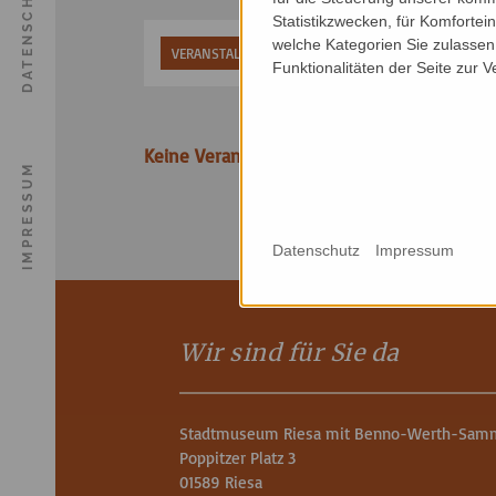
DATENSCHUTZ
Statistikzwecken, für Komfortei
welche Kategorien Sie zulassen 
VERANSTALTUNGSART
VERANSTALTUNGSORT
Funktionalitäten der Seite zur 
Keine Veranstaltungen gefunden.
IMPRESSUM
Datenschutz
Impressum
Wir sind für Sie da
Stadtmuseum Riesa mit Benno-Werth-Sam
Poppitzer Platz 3
01589 Riesa