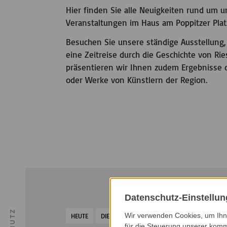
Hier finden Sie alle Neuigkeiten rund um
Veranstaltungen im Haus am Poppitzer Plat
Besuchen Sie unsere ständige Ausstellung,
eine Zeitreise durch die Geschichte von R
präsentieren wir Ihnen zudem Ergebnisse 
oder Werke von Künstlern der Region.
Datenschutz-Einstellu
Wir verwenden Cookies, um Ihne
HEUTE
DIESER MONAT
NÄCHSTER MONAT
NÄ
für die Steuerung unserer komm