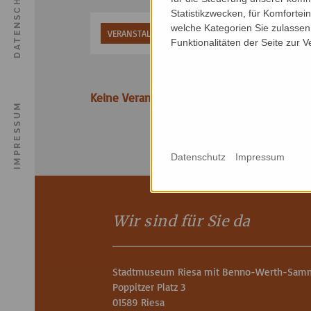
DATENSCHUTZ
Statistikzwecken, für Komfortei
welche Kategorien Sie zulassen 
VERANSTALTUNGSART
VERANSTALTUNGSORT
Funktionalitäten der Seite zur 
Keine Veranstaltungen gefunden.
IMPRESSUM
Datenschutz
Impressum
Wir sind für Sie da
Stadtmuseum Riesa mit Benno-Werth-Sam
Poppitzer Platz 3
01589 Riesa