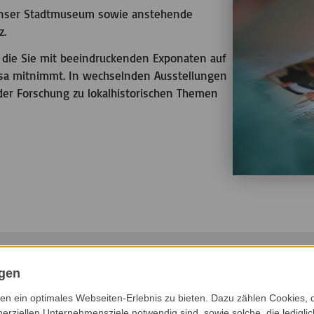
 unser Stadtmuseum sowie anstehende
z.
 die Sie mit beeindruckenden Exponaten auf
iesa mitnimmt. In wechselnden Ausstellungen
der Forschung zu lokalhistorischen Themen
ngen
n ein optimales Webseiten-Erlebnis zu bieten. Dazu zählen Cookies, di
CHSTE 3 MONATE
NÄCHSTE 6 MONATE
DIESES JAHR
erziellen Unternehmensziele notwendig sind, sowie solche, die ledigl