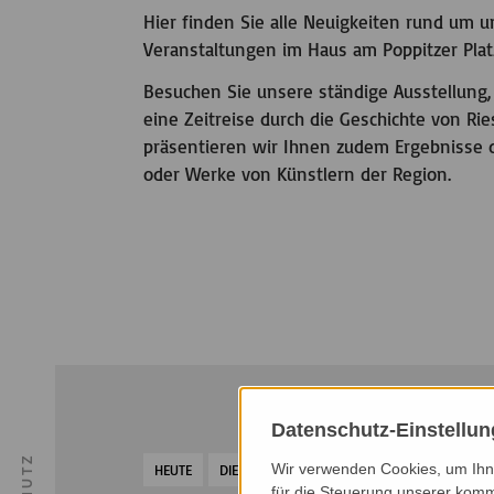
Hier finden Sie alle Neuigkeiten rund um
Veranstaltungen im Haus am Poppitzer Plat
Besuchen Sie unsere ständige Ausstellung,
eine Zeitreise durch die Geschichte von R
präsentieren wir Ihnen zudem Ergebnisse 
oder Werke von Künstlern der Region.
Datenschutz-Einstellu
Wir verwenden Cookies, um Ihne
HEUTE
DIESER MONAT
NÄCHSTER MONAT
NÄ
für die Steuerung unserer komm