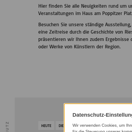
Hier finden Sie alle Neuigkeiten rund um
Veranstaltungen im Haus am Poppitzer Plat
Besuchen Sie unsere ständige Ausstellung,
eine Zeitreise durch die Geschichte von R
präsentieren wir Ihnen zudem Ergebnisse 
oder Werke von Künstlern der Region.
Datenschutz-Einstellu
Wir verwenden Cookies, um Ihne
HEUTE
DIESER MONAT
NÄCHSTER MONAT
NÄ
für die Steuerung unserer komm