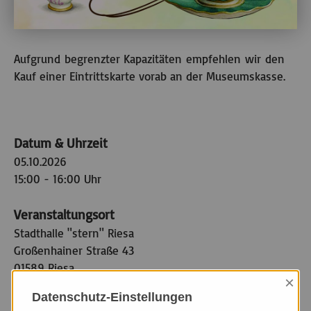
Aufgrund begrenzter Kapazitäten empfehlen wir den
Kauf einer Eintrittskarte vorab an der Museumskasse.
Datum & Uhrzeit
05.10.2026
15:00 - 16:00 Uhr
Veranstaltungsort
Stadthalle "stern" Riesa
Großenhainer Straße 43
01589 Riesa
×
Datenschutz-Einstellungen
Veranstaltungsart