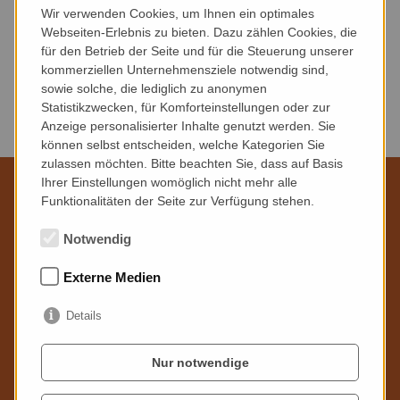
Gesprächsrunde
Wir verwenden Cookies, um Ihnen ein optimales
Webseiten-Erlebnis zu bieten. Dazu zählen Cookies, die
für den Betrieb der Seite und für die Steuerung unserer
kommerziellen Unternehmensziele notwendig sind,
sowie solche, die lediglich zu anonymen
ZURÜCK ZUR ÜBERSICHT
Statistikzwecken, für Komforteinstellungen oder zur
Anzeige personalisierter Inhalte genutzt werden. Sie
können selbst entscheiden, welche Kategorien Sie
zulassen möchten. Bitte beachten Sie, dass auf Basis
Ihrer Einstellungen womöglich nicht mehr alle
Funktionalitäten der Seite zur Verfügung stehen.
Wir sind für Sie da
Notwendig
Externe Medien
Stadtmuseum Riesa mit Benno-Werth-Sammlung
Poppitzer Platz 3
Details
01589 Riesa
Telefon: 03525 - 65 93 00
Nur notwendige
Mail:
info
@
stadtmuseum-riesa.de